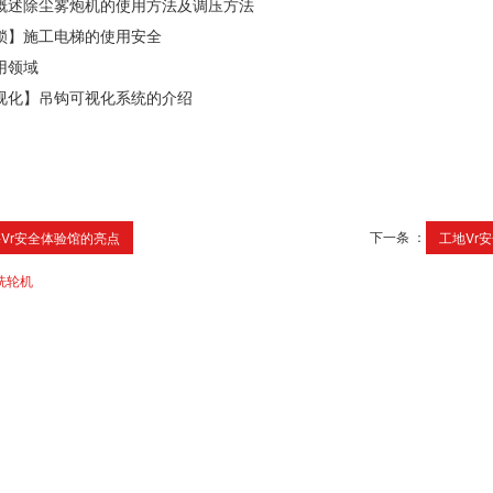
概述除尘雾炮机的使用方法及调压方法
锁】施工电梯的使用安全
用领域
视化】吊钩可视化系统的介绍
下一条 ：
Vr安全体验馆的亮点
工地Vr
洗轮机