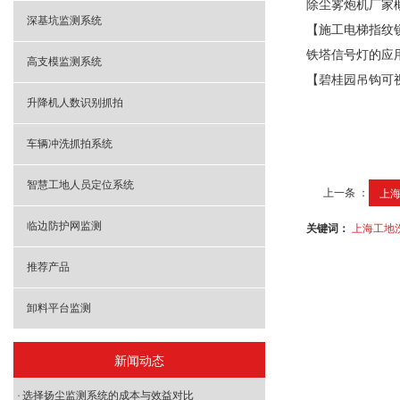
除尘雾炮机厂家
深基坑监测系统
【施工电梯指纹
铁塔信号灯的应
高支模监测系统
【碧桂园吊钩可
升降机人数识别抓拍
车辆冲洗抓拍系统
智慧工地人员定位系统
上一条 ：
上海
临边防护网监测
关键词：
上海工地
推荐产品
卸料平台监测
新闻动态
选择扬尘监测系统的成本与效益对比