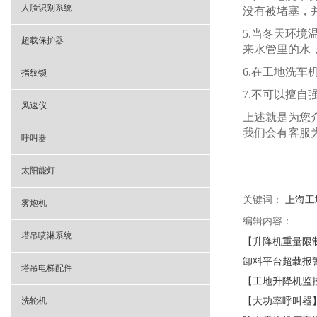
人脸识别系统
没有被堵塞，
5.当冬天环
超载保护器
来水管里的水
6.在工地洗
指纹锁
7.不可以擅
风速仪
上述就是为您
我们会有客服
呼叫器
太阳能灯
关键词：
上海工
雾炮机
编辑内容：
塔吊喷淋系统
【升降机重量限
卸料平台超载报
塔吊电梯配件
【工地升降机监
洗轮机
【大功率呼叫器