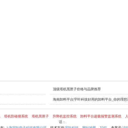
顶级塔机黑匣子价格与品牌推荐
海南卸料平台|宇叶科技好用的卸料平台_你的理想
化
塔机防碰撞系统
塔机黑匣子
升降机监控系统
卸料平台超载报警监测系统
话：
.
所有:
上海宇叶电子科技有限公司
技术支持:
宇叶科技
网站地图
XML
备案号:
沪I