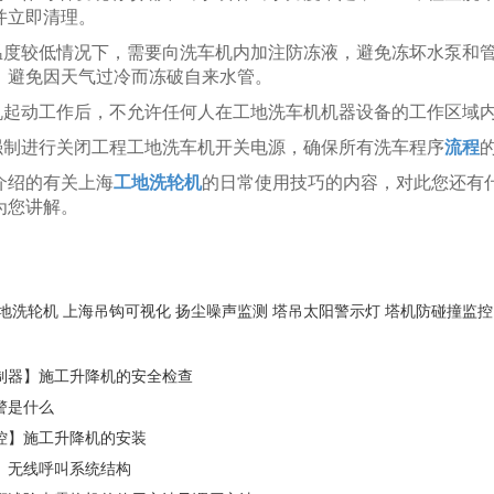
并立即清理。
境温度较低情况下，需要向洗车机内加注防冻液，避免冻坏水泵和
，避免因天气过冷而冻破自来水管。
车机起动工作后，不允许任何人在工地洗车机机器设备的工作区域
自强制进行关闭工程工地洗车机开关电源，确保所有洗车程序
流程
介绍的有关上海
工地洗轮机
的日常使用技巧的内容，对此您还有
为您讲解。
地洗轮机
上海吊钩可视化
扬尘噪声监测
塔吊太阳警示灯
塔机防碰撞监控
制器】施工升降机的安全检查
警是什么
控】施工升降机的安装
】无线呼叫系统结构