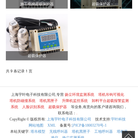
施工电梯超载保护器
超载保护器
超载保护器
共 9 条记录 1 页
上海宇叶电子科技有限公司,专营
扬尘环境监测系统
塔机吊钩可视化
塔机防碰撞系统
塔机黑匣子
升降机监控系统
卸料平台超载报警监测
系统
人脸识别系统
超载保护器
等业务,有意向的客户请咨询我们，
联系电话：
.
CopyRight © 版权所有:
上海宇叶电子科技有限公司
技术支持:
宇叶科技
网站地图
XML
备案号:
沪ICP备18003270号-1
本站关键字:
塔吊模型
无线呼叫器
塔机黑匣子
工地呼叫器
塔机风
速仪
扬尘监测系统