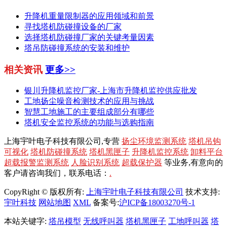
升降机重量限制器的应用领域和前景
寻找塔机防碰撞设备的厂家
选择塔机防碰撞厂家的关键考量因素
塔吊防碰撞系统的安装和维护
相关资讯
更多>>
银川升降机监控厂家-上海市升降机监控供应批发
工地扬尘噪音检测技术的应用与挑战
智慧工地施工的主要组成部分有哪些
塔机安全监控系统的功能与选购指南
上海宇叶电子科技有限公司,专营
扬尘环境监测系统
塔机吊钩
可视化
塔机防碰撞系统
塔机黑匣子
升降机监控系统
卸料平台
超载报警监测系统
人脸识别系统
超载保护器
等业务,有意向的
客户请咨询我们，联系电话：
.
CopyRight © 版权所有:
上海宇叶电子科技有限公司
技术支持:
宇叶科技
网站地图
XML
备案号:
沪ICP备18003270号-1
本站关键字:
塔吊模型
无线呼叫器
塔机黑匣子
工地呼叫器
塔