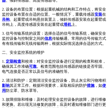
器
、倾斜传感器、高度传感器等。
2. 设备的布置位置：根据起重机械的结构和工作特点，将安全
监控设备布置在合适的位置。一般情况下，重载传感器
安装
在
吊钩
、起重臂或吊钩悬挂装置上，倾斜传感器安装在起重臂或
吊钩上，高度传感器安装在起重臂或
塔机
上。
3. 信号传输系统的设置：选择合适的信号传输系统，确保安全
监控设备与控制室之间的
信息
传输畅通。常用的信号传输方式
有有线传输和无线传输两种，根据实际情况选择合适的方式。
二、安全监控系统的维护
1.
定期检查
和校准：对安全监控设备进行定期的检查和校准，
确保其工作准确
可靠
。检查范围包括传感器的链接是否牢固、
电气连接是否正常以及信号的准确性等。
2. 清洁和防护：定期清洁安全监控设备，防止灰尘和污物堆积
影响
其正常工作。根据环境要求，采取相应的防护
措施
，如
使
用
防尘罩、防水罩等。
3. 故障排除和维修：及时处理安全监控设备的故障，进行维修
和更换。若出现无法修复的故障，应及时通知维修部门进行更