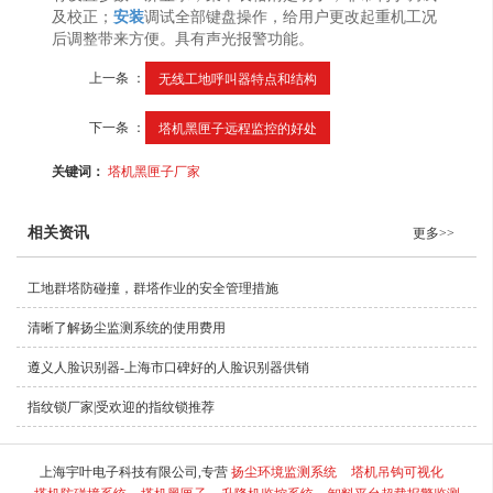
及校正；
安装
调试全部键盘操作，给用户更改起重机工况
后调整带来方便。具有声光报警功能。
上一条 ：
无线工地呼叫器特点和结构
下一条 ：
塔机黑匣子远程监控的好处
关键词：
塔机黑匣子厂家
相关资讯
更多>>
工地群塔防碰撞，群塔作业的安全管理措施
清晰了解扬尘监测系统的使用费用
遵义人脸识别器-上海市口碑好的人脸识别器供销
指纹锁厂家|受欢迎的指纹锁推荐
上海宇叶电子科技有限公司,专营
扬尘环境监测系统
塔机吊钩可视化