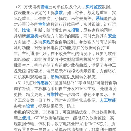
（2）方便塔机
管理
公司单位以及个人，
实时监控
数据。
仪表能显示设定的工况
参数
。如：臂长、额定起重量、实
际起重量、工作幅度、小幅度、吊臂夹角等。
系统
能自动
对起重设备的
性能
参数进行连续采样，实时跟踪，进行运
算、
比较
、判断，随时发出声光
报警
，显各参数的同时，
并切断
起重机
向危险方向运行的回路，同时允许其向
安全
方向运行，从而
实现
安全自动控制。参数输入时有防抖动
延时功能，对数据掉电保持功能,存贮的数据可保持10
年。主机通用性好，在不改变主机的情况下，只要将软件
加以修改，就能够满足各种类型起重机机械的要求，便于
批量生产，机内存储了多组额定载荷曲线，满足了各种工
况无级报警要求。液晶显示有模拟塔机示意图，方便塔机
司机实时观察幅度，
吊钩
高度以及回转的状态。
（3）特点对
传感器
的“温度漂移”和“零点漂移”可进行自动
调节补偿，主板核心采用自主开发STM32主板，处理速度
更快，精度更高，
可靠性
进一步增强。彩色图形显示，各
个工况参数一目了然，同时有起重机状态指示。
人工智能
参数表
设置
，提示结果显示，防止
参数的误设定。USB接口，可直接插优盘，导出数据到电
脑上
使用
。GPRS数据远程显示，能很好的数据监控，实
现数据传输。低功耗，数字电路全部采用CMOS芯片。所
有设置参数一屏显示，菜单表格清楚明了，非常利于调试