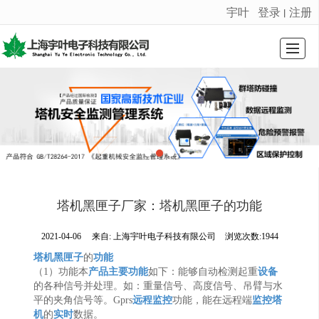
宇叶
登录
注册
丨
很遗憾，因您的浏览器版本过低导致无法获得最佳浏览体验，推荐下载安装谷歌浏览器！
首页
公司介绍
荣誉证书
产品展示
新闻动态
留言反馈
联系我们
LBS
塔机黑匣子厂家：塔机黑匣子的功能
2021-04-06
来自:
上海宇叶电子科技有限公司
浏览次数:1944
塔机黑匣子
的
功能
（1）功能本
产品
主要功能
如下：能够自动检测起重
设备
的各种信号并处理。如：重量信号、高度信号、吊臂与水
平的夹角信号等。Gprs
远程监控
功能，能在远程端
监控
塔
机
的
实时
数据。