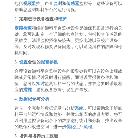
包括
视频监控
、声音
监测
和
传感器
监控等。这些设备可以
帮助您监测卸料平台的运行情况。
2. 定期进行设备检查和
维护
定期检查
和维护卸料平台监控设备是确保其正常运行的关
键。您可以制定一个详细的检查计划，包括检查传感器的
灵敏度、清理监控摄像头镜头、更换电池以及校准设备
等。及时发现和修复设备问题，可以避免潜在的故障和停
机时间。
3.
设置
合理的
报警
参数
合理设置卸料平台监控设备的报警参数可以在设备出现故
障或异常情况时及时进行提醒。通过设置报警条件和阈
值，您可以
实时
监测卸料平台的状态，并在必要时采取相
应的
措施
，避免设备故障引发生产事故。
4.
数据记录
与
分析
建立一个完整的数据记录与分析
系统
，可以帮助您了解卸
料平台的运行情况和趋势，并做出相应的改进方案。您可
以利用监控设备记录下的数据进行统计和分析，找出设备
的瓶颈和改进空间，进一步
优化
生产
流程
。
5. 培训与培养员工技能