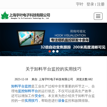
宇叶
登录
注册
丨
很遗憾，因您的浏览器版本过低导致无法获得最佳浏览体验，推荐下载安装谷歌浏览器！
首页
公司介绍
荣誉证书
产品展示
新闻动态
留言反馈
联系我们
LBS
关于卸料平台监控的实用技巧
2023-12-18
来自:
上海宇叶电子科技有限公司
浏览次数:682
卸料平台监控
是工业生产过程中非常重要的环节之一。合
理地
监控
卸料平台
的运行状态，不仅可以提高生产效率，
还可以增加工作
安全
性。本文将为您介绍关于卸料平台监
控的一些
实用技巧
，帮助您进行
设备
监控和故障排除。