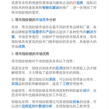
高度安全性和便捷性逐渐成为建筑企业的
好
选择
。指纹识
别技术的快速发展和
智能化
建设
的推广，进一步增加了对
塔吊指纹锁的需求。
2. 塔吊指纹锁的
市场竞争
分析
目前，塔吊指纹锁市场存在着不同的竞争品牌和厂家。各
家品牌根据
市场需求
和
产品
特点提供了多种型号和
解决方
案
。市场竞争激烈，但相对于传统的塔吊锁具来说，塔吊
指纹锁具有更高的技术门槛和较好的安全性，具备较大的
市场
优势
。
3. 塔吊指纹锁的市场优势
塔吊指纹锁相对于传统锁具具有以下优势：
高度安全性：指纹识别技术的
应用
使得只有授权人员才能
解锁塔吊，大大降低了盗窃和事故发生的风险。
管理便捷：通过指纹识别
系统
，可以轻松管理多台塔吊，
实现
远程授权和解锁操作，提高了
工程
管理效率。
抗破坏性：塔吊指纹锁采用高强度材料和防破坏
设计
，在
恶劣环境中也能保持稳定的工作状态。
智能化应用：塔吊指纹锁通过与其他智能
设备
的连接，可
以进行
远程监控
和
数据分析
，实现智能化的工程管理。