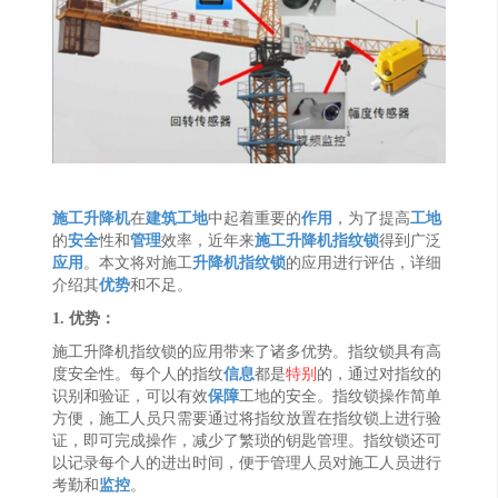
施工升降机
在
建筑工地
中起着重要的
作用
，为了提高
工地
的
安全
性和
管理
效率，近年来
施工
升降机指纹锁
得到广泛
应用
。本文将对施工
升降机
指纹锁
的应用进行评估，详细
介绍其
优势
和不足。
1. 优势：
施工升降机指纹锁的应用带来了诸多优势。指纹锁具有高
度安全性。每个人的指纹
信息
都是
特别
的，通过对指纹的
识别和验证，可以有效
保障
工地的安全。指纹锁操作简单
方便，施工人员只需要通过将指纹放置在指纹锁上进行验
证，即可完成操作，减少了繁琐的钥匙管理。指纹锁还可
以记录每个人的进出时间，便于管理人员对施工人员进行
考勤和
监控
。