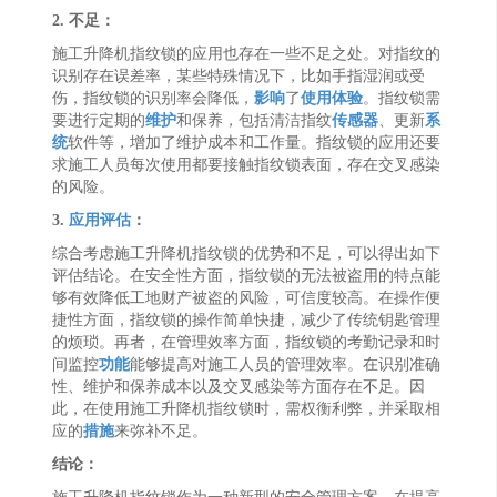
2. 不足：
施工升降机指纹锁的应用也存在一些不足之处。对指纹的
识别存在误差率，某些特殊情况下，比如手指湿润或受
伤，指纹锁的识别率会降低，
影响
了
使用
体验
。指纹锁需
要进行定期的
维护
和保养，包括清洁指纹
传感器
、更新
系
统
软件等，增加了维护成本和工作量。指纹锁的应用还要
求施工人员每次使用都要接触指纹锁表面，存在交叉感染
的风险。
3.
应用评估
：
综合考虑施工升降机指纹锁的优势和不足，可以得出如下
评估结论。在安全性方面，指纹锁的无法被盗用的特点能
够有效降低工地财产被盗的风险，可信度较高。在操作便
捷性方面，指纹锁的操作简单快捷，减少了传统钥匙管理
的烦琐。再者，在管理效率方面，指纹锁的考勤记录和时
间监控
功能
能够提高对施工人员的管理效率。在识别准确
性、维护和保养成本以及交叉感染等方面存在不足。因
此，在使用施工升降机指纹锁时，需权衡利弊，并采取相
应的
措施
来弥补不足。
结论：