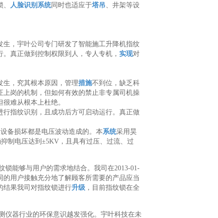
锁、
人脸识别系统
同时也适应于
塔吊
、井架等设
发生，宇叶公司专门研发了智能施工升降机指纹
行。真正做到控制权限到人，专人专机，
实现
对
发生，究其根本原因，管理
措施
不到位，缺乏科
证上岗的机制，但如何有效的禁止非专属司机操
但很难从根本上杜绝。
进行指纹识别，且成功后方可启动运行。真正做
数设备损坏都是电压波动造成的。本
系统
采用昊
涌抑制电压达到±5KV，且具有过压、过流、过
能够与用户的需求地结合。我司在2013-01-
同的用户接触充分地了解顾客所需要的产品应当
的结果我司对指纹锁进行
升级
，目前指纹锁在全
测仪器行业的环保意识越发强化。宇叶科技在未