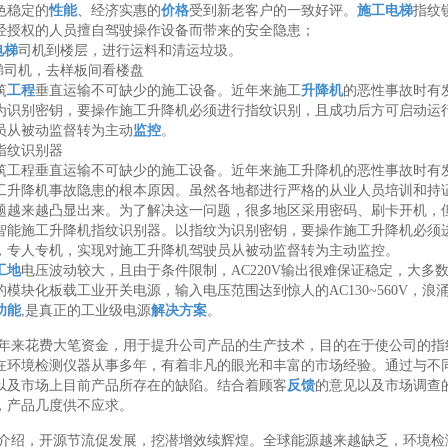
色稳定的
性能
、经济实惠的
价格
受到新老客户的一致好评。
施工电梯
指纹
经授权的人员擅自驾驶操作设备而带来的安全隐患；
电梯
司机到楼层，进行运料和清运垃圾。
梯司机，去样板间看楼盘
筑
工程
垂直运输不可缺少的施工设备。近年来施工
升降机
的恶性事故时有
为识别密钥，要操作施工升降机必须进行指纹识别，且成功后方可启动运
员从被动监督转为主动
监控
。
指纹识别器
筑工程垂直运输不可缺少的施工设备。近年来施工升降机的恶性事故时有
工升降机事故隐患的根本原因。虽然各地都进行严格的从业人员培训和持
题越来越凸显出来。为了解决这一问题，很多地区采用密码、刷卡开机，
智能施工升降机指纹识别器。以指纹为识别密钥，要操作施工升降机必须
，专人专机，实现对施工升降机驾驶员从被动监督转为主动监控。
工地
电压波动较大，且由于条件限制，AC220V输出很难保证稳定，大多
的模块化板载工业开关电源，输入电压范围达到惊人的AC130~560V，浪
功能
,是真正的工业级电源
解决方案
。
年来花费大笔资金，用于提升公司产品的生产技术，目的在于使公司的指纹锁
人在环境检测仪器从事多年，有着非凡的眼光和丰富的市场经验。通过与不
以及市场上目前产品所存在的缺陷。结合着顾客
反馈
的意见以及市场调查
，产品几度供不应求。
介绍，开源节流促发展，挖潜增效续辉煌。全球能源越来越缺乏，环境检