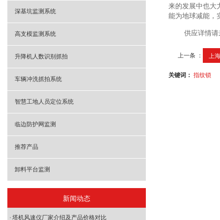
来的发展中也大
深基坑监测系统
能为地球减能，
供应详情请
高支模监测系统
上一条 ：
上
升降机人数识别抓拍
关键词：
指纹锁
车辆冲洗抓拍系统
智慧工地人员定位系统
临边防护网监测
推荐产品
卸料平台监测
新闻动态
塔机风速仪厂家介绍及产品价格对比