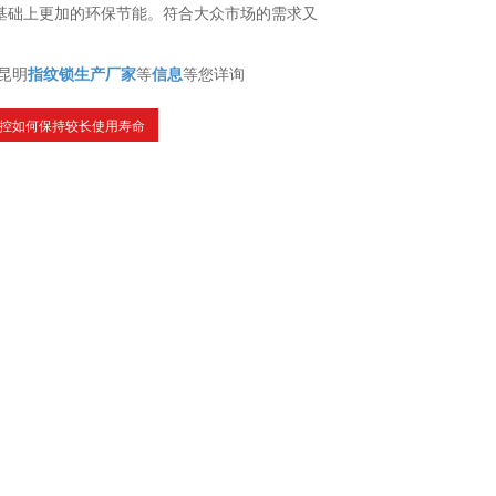
基础上更加的环保节能。符合大众市场的需求又
昆明
指纹锁生产厂家
等
信息
等您详询
控如何保持较长使用寿命