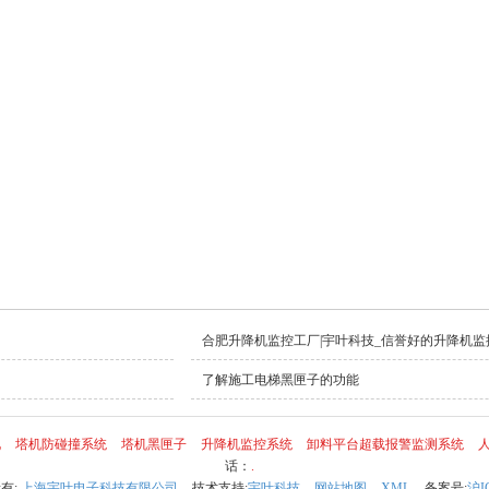
合肥升降机监控工厂|宇叶科技_信誉好的升降机监
了解施工电梯黑匣子的功能
化
塔机防碰撞系统
塔机黑匣子
升降机监控系统
卸料平台超载报警监测系统
话：
.
所有:
上海宇叶电子科技有限公司
技术支持:
宇叶科技
网站地图
XML
备案号:
沪I