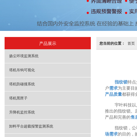
产品展示
您当前的位置：
首页
扬尘环境监测系统
塔机吊钩可视化
指纹锁
特点
塔机防碰撞系统
户
需求
为主要目
产品质量
都获得
塔机黑匣子
宇叶科技以
推出的指纹锁。
升降机监控系统
产品和完善的
售
卸料平台超载报警监测系统
指纹锁，公
场需求
的目的，