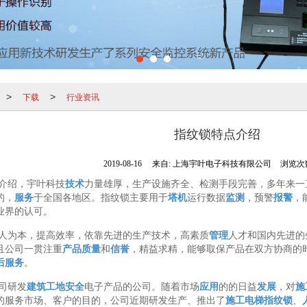
下载
行业资讯
>
>
指纹锁特点介绍
2019-08-16
来自:
上海宇叶电子科技有限公司
浏览次数
介绍，宇叶科技
技术
力量雄厚，生产设施齐全、检测手段完善，多年来一
的，
服务
于全国各地区。指纹锁主要用于
塔机
运行数据
监测
，预警
报警
，
业界的认可。
人为本，提高效率，依靠先进的生产技术，高素质
管理
人才和国内先进的
且公司一贯注重
产品
质量
和
信誉
，精益求精，能够取保产品在双方协商的
后服务
。
司研发
建筑工地
安全
电子产品的公司。随着市场
应用
的的日益
发展
，对
施
的服务市场、客户的目的，公司近期研发生产、推出了
施工电梯指纹锁
、