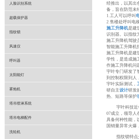
经推出，以其出
人脸识别系统
备，旨在防范未
1.工人可以呼叫
超载保护器
2.售楼处呼叫电
施工升降机
是建
指纹锁
识别器。以指纹
施工升降机驾驶
风速仪
智能施工升降机
施工升降机是建
学性，是造成施
呼叫器
作施工升降机问
宇叶专门研发了
太阳能灯
到控制权限到人
宇叶实际测试，
雾炮机
研自主
设计
研发
热、短路等保护
塔吊喷淋系统
宇叶科技近
07成立，领导
塔吊电梯配件
具备何种性能，
国销量异常火爆
洗轮机
指纹锁特点