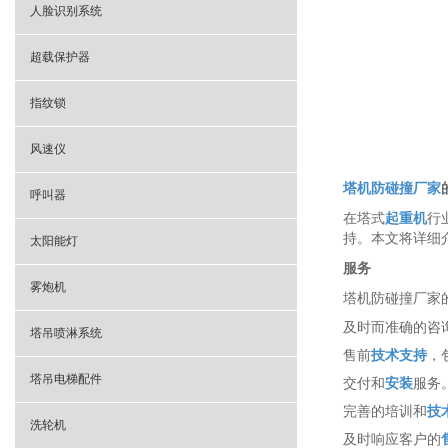
人脸识别系统
超载保护器
指纹锁
风速仪
塔机防碰撞厂家
呼叫器
在塔式
起重机
行
持。本文将详细
太阳能灯
服务
雾炮机
塔机防碰撞厂家
及时而准确的咨
塔吊喷淋系统
售前
技术支持
，
塔吊电梯配件
交付和
安装
服务
完善的培训和
技
洗轮机
及时响应客户的