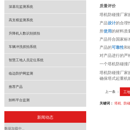
质量评价
深基坑监测系统
塔机防碰撞厂家
高支模监测系统
产品
设计
的合理
所
使用
的材料质
升降机人数识别抓拍
产品符合国家标
车辆冲洗抓拍系统
产品的
可靠性
和
对产品进行的严
智慧工地人员定位系统
一个塔机防碰撞
塔机防碰撞厂家
临边防护网监测
确保塔式起重机
推荐产品
上一条 ：
工
卸料平台监测
关键词：
塔机
防
新闻动态
数据加载中...