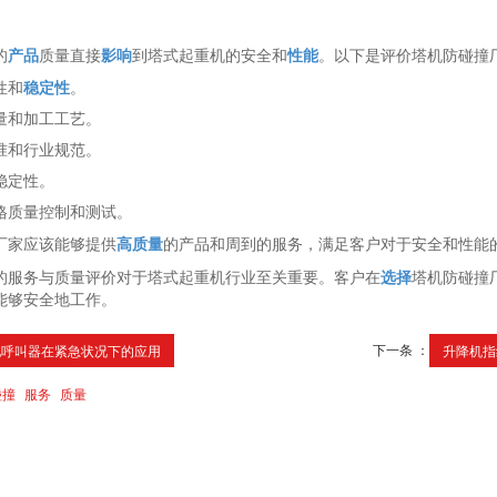
的
产品
质量直接
影响
到塔式起重机的安全和
性能
。以下是评价塔机防碰撞
性和
稳定性
。
量和加工工艺。
准和行业规范。
稳定性。
格质量控制和测试。
厂家应该能够提供
高质量
的产品和周到的服务，满足客户对于安全和性能
的服务与质量评价对于塔式起重机行业至关重要。客户在
选择
塔机防碰撞
能够安全地工作。
下一条 ：
地呼叫器在紧急状况下的应用
升降机指
碰撞
服务
质量