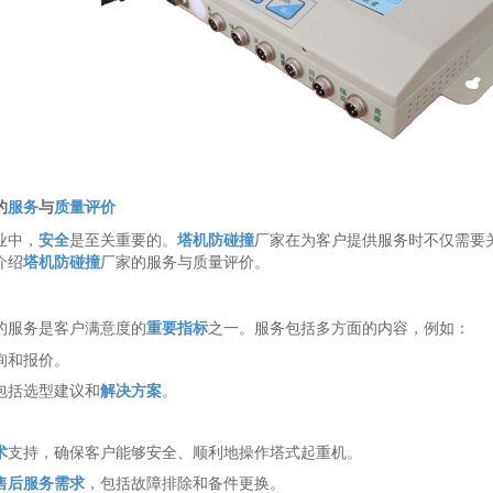
的
服务
与
质量
评价
业中，
安全
是至关重要的。
塔机防碰撞
厂家在为客户提供服务时不仅需要
介绍
塔机
防碰撞
厂家的服务与质量评价。
的服务是客户满意度的
重要指标
之一。服务包括多方面的内容，例如：
询和报价。
包括选型建议和
解决方案
。
。
术
支持，确保客户能够安全、顺利地操作塔式起重机。
售后服务
需求
，包括故障排除和备件更换。