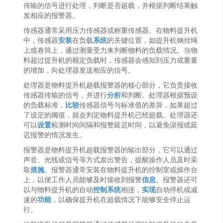
传输的信号进行处理，判断是否超载，并根据判断结果触
发相应的报警器。
传感器通常采用压力传感器或称重传感器。在物料提升机
中，传感器
安装
在负载
系统
的关键位置，如提升机钢丝绳
上或卷筒上，通过测量受力来判断物料的负载情况。当物
料超过提升机的额定负载时，传感器会感知到压力或重量
的增加，向处理器发送相应的信号。
处理器是物料提升机超载报警器的核心部分，它负责接收
传感器传输的信号，并进行
分析
和判断。处理器根据预设
的负载标准，
比较
传感器信号与标准值的差异，如果超过
了设定的阈值，就会判定物料提升机已经超载。处理器还
可以
设置
检测时间间隔和报警延迟时间，以避免误报或延
迟报警的情况发生。
报警器是物料提升机超载报警器的输出部分，它可以通过
声音、光线或信号等方式发出警告，提醒操作人员及时采
取
措施
。报警器通常安装在物料提升机的控制室或操作台
上，以便工作人员能够及时接收到报警
信息
。报警器还可
以与物料提升机的自动
控制系统
相连，
实现
自动停机或减
速的
功能
，以确保提升机在超载情况下能够安全停止运
行。