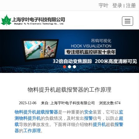
宇叶
登录
注册
丨
很遗憾，因您的浏览器版本过低导致无法获得最佳浏览体验，推荐下载安装谷歌浏览器！
首页
公司介绍
荣誉证书
产品展示
新闻动态
留言反馈
联系我们
LBS
物料提升机超载报警器的工作原理
2023-12-06
来自:
上海宇叶电子科技有限公司
浏览次数:674
物料提升机超载报警器
是一种重要的
安全
装置，它可以
监
测
物料提升机
的负载情况，及时发出
报警
信号，以防止
超
载
导致的事故发生。下面将详细介绍物料
提升机
超载
报警
器
的
工作原理
。