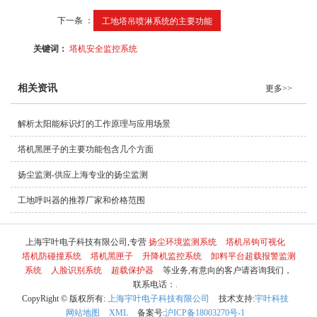
下一条 ：
工地塔吊喷淋系统的主要功能
关键词：
塔机安全监控系统
相关资讯
更多>>
解析太阳能标识灯的工作原理与应用场景
塔机黑匣子的主要功能包含几个方面
扬尘监测-供应上海专业的扬尘监测
工地呼叫器的推荐厂家和价格范围
上海宇叶电子科技有限公司,专营
扬尘环境监测系统
塔机吊钩可视化
塔机防碰撞系统
塔机黑匣子
升降机监控系统
卸料平台超载报警监测
系统
人脸识别系统
超载保护器
等业务,有意向的客户请咨询我们，
联系电话：
.
CopyRight © 版权所有:
上海宇叶电子科技有限公司
技术支持:
宇叶科技
网站地图
XML
备案号:
沪ICP备18003270号-1