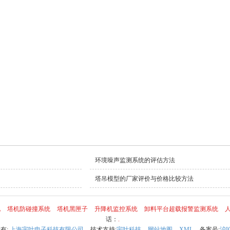
环境噪声监测系统的评估方法
塔吊模型的厂家评价与价格比较方法
化
塔机防碰撞系统
塔机黑匣子
升降机监控系统
卸料平台超载报警监测系统
话：
.
所有:
上海宇叶电子科技有限公司
技术支持:
宇叶科技
网站地图
XML
备案号:
沪I