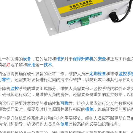
是一种关键的
设备
，它的运行和
维护
对于
保障
升降机
的
安全
和正常工作至
读者
好
地了解和
应用
这一
技术
。
的运行需要确保硬件设备的正常工作。维护人员应
定期检查
和维修
监控系
可靠性
。还需要对设备进行定期的清洁和维护，以防止灰尘和其他杂质对
升降机
监控
系统的重要组成部分。维护人员需要保证监控系统的软件正常
，确保其运行稳定，是维护人员的责任。还需要备份重要的监控数据，以
的运行还需要注意数据的准确性和
可靠
性。维护人员应进行定期的数据校
现数据异常时，需要及时排查原因并采取相应的
措施
，以保证数据的可信
育也是升降机监控系统运行和维护的重要环节。维护人员应不断更新自己
供培训和指导，确保操作人员具备
使用
监控系统的必要知识和技能。