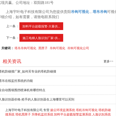
实现共赢。公司地址：双阳路181号
上海宇叶电子科技有限公司为您提供贵阳
吊钩
可视化
，
塔吊吊钩
可视
详细介绍，如有需要，请致电联系我们
上一条 ：
卸料平台超载报警-大量供...
下一条 ：
施工电梯人脸识别厂家-供...
关键词：
塔吊吊钩可视化
黑匣子
吊钩可视化
吊钩可视化公司
相关资讯
更多>>
塔机防碰撞厂家_如何买专业的塔机防碰撞
塔吊在线监控系统的功能
全自动围墙围挡喷淋机有哪些特点
人脸识别器价格-抢手的人脸识别器在上海哪里可以买到
上海宇叶电子科技有限公司,专营
扬尘环境监测系统
塔机吊钩可视化
塔机防碰
撞系统
塔机黑匣子
升降机监控系统
卸料平台超载报警监测系统
人脸识别系统