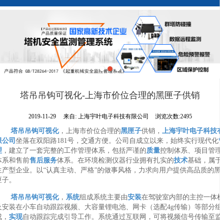
塔吊吊钩可视化-上海市价位合理的黑匣子供销
2019-11-29
来自:
上海宇叶电子科技有限公司
浏览次数:2495
塔吊吊钩可视化
，上海市价位合理的
黑匣子
供销，
上海宇叶电子科技
限公司
坐落在双阳路181号，交通方便。公司自成立以来，始终实行现代化
理
，建立了一套完整的工作管理体系，包括严谨的
质量
控制体系、项目管
体系和售前
售后服务
体系。在环境检测仪器行业拥有扎实的
技术
基础，属
生产型企业。以“认真主动、严格”的做事风格，力求向用户提供高品质的
匣子。
塔吊
吊钩可视化
，
系统
组成系统主要由
安装
在驾驶室内部的主控一体
及安装在小车自动跟踪视频、大容量锂电池、网卡（选配4g传输）等部分
成，
实现
自动跟踪完成引导工作。系统通过互联网，可将视频信号传输至