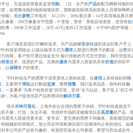
管平台，完成远程查看及监管
功能
。（注：生产的
产品
标配为网桥传输到
驶室，如需要传输到地面端项目部，需根据实际情况由安装人员增加网桥
行传输）系统
参数
工作电压：AC220V，50Hz显示屏：14寸高清液晶显示屏
机头像素：200万像素水平范围：0°变焦，变倍：系统自动变焦，变倍有效
控
距离：200米工作温度：-30℃-65℃(室外)工作湿度：小于90%防护等级：
P66
客户满意是我们不懈的追求。为产品能够
安全
快捷的送达到客户手上
宇叶科技采用陆运;公路运输等方式为
需求
人群进行黑匣子的配送，运费买
双方协商，客户也可通过现金支付;银行转账的方式支付货款。我司凭借先
的
研发
技术、优异的产品、完善的
服务
为需求人群提供具有
价值
的供应平
台，以
保障
客户的需求。
宇叶科技生产的黑匣子深受需求人群的欢迎，在
使用
上具有很好的
性
能
，主要用于
塔机
运行数据
监测
，预警
报警
。我们追求品质，崇尚科技
创
新
，一直秉承“为客户创造价值”的宗旨，坚持“全力以赴，客户至上”的工作
准则，为客户提供优异产品和周详的
解决方案
。
塔吊
吊钩可视化
，上海市价位合理的黑匣子供销，宇叶科技真抓实干
百折不挠，打造，矢志不移。凭借对市场的灵敏嗅觉以及
高质量
的产品，
力为需求人群提供更丰富、更专业、更完善的黑匣子和服务。系统规范的
务和稳健的经营模式，使公司在环境检测仪器行业领域中占有的地位。如
您对本公司的产品有兴趣的，欢迎您莅临本公司参观，希望与您达成合作