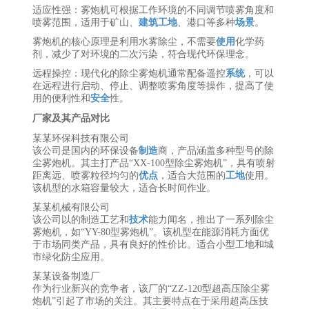
适应性强：雾炮机可根据工作环境的不同调节喷雾角度和
喷雾范围，适用于矿山、
建筑工地
、港口等多种
场景
。
雾炮机的核心原理是利用水雾除尘，不需要
使用
化学药
剂，减少了对环境的二次污染，符合现代环保理念。
远程操控：现代化的除尘雾炮机通常配备遥控
系统
，可以
在远程进行启动、停止、调整喷雾角度等操作，提高了使
用的便利性和
安全
性。
厂家及其产品对比
某某环保科技有限公司
该公司是国内的环保设备
制造
商，产品涵盖多种型号的除
尘雾炮机。其主打产品“XX-100型除尘雾炮机”，具有喷射
距离远、喷雾粒径均匀的
优点
，适合大范围的
工地
使用。
该机型的水箱容量较大，适合长时间作业。
某某机械有限公司
该公司以的制造工艺和
技术
能力闻名，推出了一系列除尘
雾炮机，如“YY-80型雾炮机”。该机型在能源消耗方面优
于市场同类产品，具有良好的性价比。适合小型工地和城
市绿化防尘应用。
某某设备制造厂
作为行业新兴的竞争者，该厂的“ZZ-120型超高压除尘雾
炮机”引起了市场的关注。其主要特点在于采用超高压技