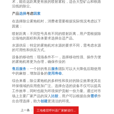
术，能在远距离更有效的喷射雾粒，适合大型矿山和铁路
沿线的除尘。
产品
选择
考虑
因素
在选择除尘雾炮机时，消费者需要根据实际情况考虑以下
因素：
喷射距离：不同型号具有不同的喷射距离，用户需根据除
尘场地的面积和具体要求选择合适产品。
水源供应：特定的雾炮机对水源的要求不同，需考虑水源
的可用性和供应方式。
设备的移动性：现场条件不一，选择移动性强、操作方便
的雾炮机将更为合理，确保作业的
售后服务
：一个好的售后
服务
团队可以大大降低后期使用
中的麻烦，增加设备的
使用寿命
。
综合来看，除尘雾炮机的多样性和良好的除尘效果使其在
环保领域的应用愈加广泛。选择合适的设备不仅可以提高
工作效率，同时也能为环境保护贡献一份力量。通过对市
场上主要厂家产品的深入
比较
，用户可以根据自身
需求
作
出合理选择，助力
创建
更清洁的环境。
上一条 ：
工地楼层呼叫器厂家解读行...