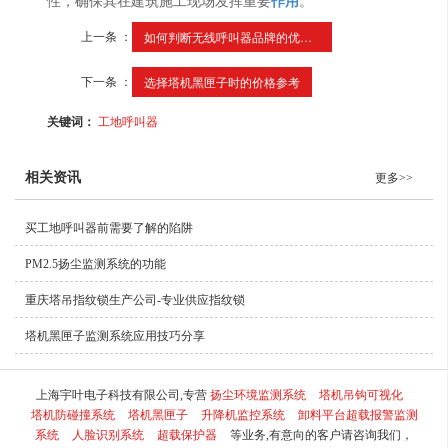
性，确保其在建筑施工现场发挥重要
作用
。
上一条 ：
如何判断无线呼叫器品牌的优劣？
下一条 ：
选择塔机黑匣子时的价格参考
关键词：
工地呼叫器
相关资讯
更多>>
买工地呼叫器前需要了解的陷阱
PM2.5扬尘监测系统的功能
重庆塔吊指纹锁生产公司-专业供应指纹锁
塔机黑匣子监测系统应用技巧分享
上海宇叶电子科技有限公司,专营
扬尘环境监测系统
塔机吊钩可视化
塔机防碰撞系统
塔机黑匣子
升降机监控系统
卸料平台超载报警监测
系统
人脸识别系统
超载保护器
等业务,有意向的客户请咨询我们，