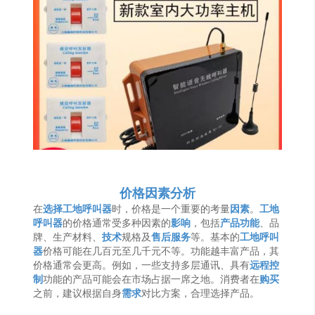
价格因素
分析
在
选择
工地呼叫器
时，价格是一个重要的考量
因素
。
工地
呼叫器
的价格通常受多种因素的
影响
，包括
产品
功能
、品
牌、生产材料、
技术
规格及
售后服务
等。基本的
工地
呼叫
器
价格可能在几百元至几千元不等。功能越丰富产品，其
价格通常会更高。例如，一些支持多层通讯、具有
远程控
制
功能的产品可能会在市场占据一席之地。消费者在
购买
之前，建议根据自身
需求
对比方案，合理选择产品。