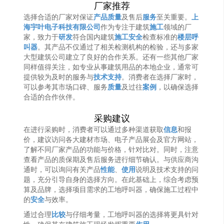
厂家推荐
选择合适的厂家对保证
产品质量
及售后
服务
至关重要。
上
海宇叶电子科技有限公司
作为专注于建筑
施工
领域的厂
家，致力于
研发
符合国内建筑
施工安全
检查标准的
楼层呼
叫器
。其产品不仅通过了相关检测机构的检验，还与多家
大型建筑公司建立了良好的合作关系。还有一些其他厂家
同样值得关注，如专业从事建筑用品的本地企业，通常可
提供较为及时的服务与
技术支持
。消费者在选择厂家时，
可以参考其市场口碑、服务
质量
及过往
案例
，以确保选择
合适的合作伙伴。
采购建议
在进行采购时，消费者可以通过多种渠道获取
信息
和报
价，建议访问各大建材市场、电子产品展会及官方网站，
了解不同厂家产品的功能与价格，针对比对。同时，注意
查看产品的质保期及售后服务进行细节确认。与供应商沟
通时，可以询问有关产品
性能
、
使用
说明及技术支持的问
题，充分引导自身的选择方向。在此基础上，综合考虑预
算及品牌，选择项目需求的工地呼叫器，确保施工过程中
的
安全
与效率。
通过合理
比较
与仔细考量，工地呼叫器的选择将更具针对