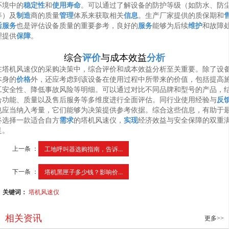
环境中的
稳定性
和
使用寿命
。可以通过了解设备的防护等级（如防水、防
等）及
制造
商的质量
管理
体系来获取相关
信息
。生产厂家提供的质保期和
后服务
也是评估设备质量的重要参考，良好的
服务
能够为后续
维护
和故障
理提供
保障
。
综合
评价
与成本效益
分析
在塔机风速仪的采购决策中，综合评价和成本效益分析至关重要。除了设
本身的
价格
外，还应考虑到该设备在使用过程中所带来的价值，包括提高
工安全性、降低事故风险等明细。可以通过对比不同品牌和型号的产品，
合功能、质量以及售后服务等多维度进行全面评估。同行业使用经验与
反
也应当纳入考量，它们能够为决策提供参考依据。综合这些信息，有助于
终选择一款适合自方
需求
的塔机风速仪，
实现
经济效益与安全保障的双重
足。
上一条 ：
工地呼叫器选购指南，告诉...
下一条 ：
塔机黑匣子多少钱？影响价...
关键词：
塔机风速仪
相关资讯
更多>>