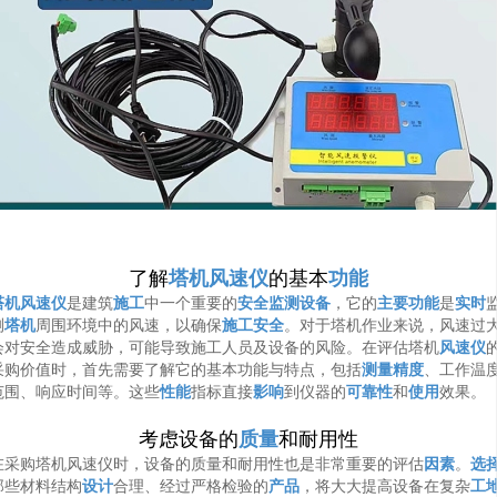
了解
塔机风速仪
的基本
功能
塔机风速仪
是建筑
施工
中一个重要的
安全
监测
设备
，它的
主要功能
是
实时
测
塔机
周围环境中的风速，以确保
施工安全
。对于塔机作业来说，风速过
会对安全造成威胁，可能导致施工人员及设备的风险。在评估塔机
风速仪
采购价值时，首先需要了解它的基本功能与特点，包括
测量精度
、工作温
范围、响应时间等。这些
性能
指标直接
影响
到仪器的
可靠性
和
使用
效果。
考虑设备的
质量
和耐用性
在采购塔机风速仪时，设备的质量和耐用性也是非常重要的评估
因素
。
选
那些材料结构
设计
合理、经过严格检验的
产品
，将大大提高设备在复杂
工