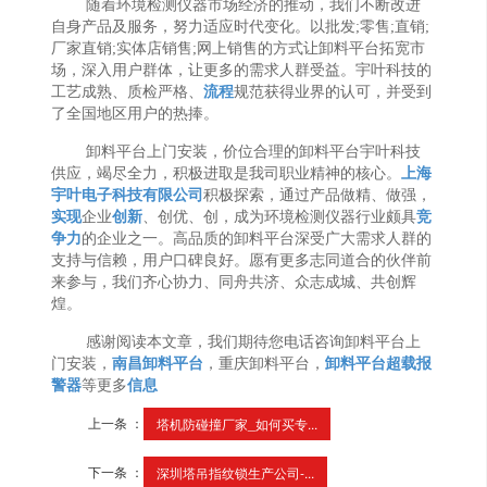
随着环境检测仪器市场经济的推动，我们不断改进
自身产品及服务，努力适应时代变化。以批发;零售;直销;
厂家直销;实体店销售;网上销售的方式让卸料平台拓宽市
场，深入用户群体，让更多的需求人群受益。宇叶科技的
工艺成熟、质检严格、
流程
规范获得业界的认可，并受到
了全国地区用户的热捧。
卸料平台上门安装，价位合理的卸料平台宇叶科技
供应，竭尽全力，积极进取是我司职业精神的核心。
上海
宇叶电子科技有限公司
积极探索，通过产品做精、做强，
实现
企业
创新
、创优、创，成为环境检测仪器行业颇具
竞
争力
的企业之一。高品质的卸料平台深受广大需求人群的
支持与信赖，用户口碑良好。愿有更多志同道合的伙伴前
来参与，我们齐心协力、同舟共济、众志成城、共创辉
煌。
感谢阅读本文章，我们期待您电话咨询卸料平台上
门安装，
南昌卸料平台
，重庆卸料平台，
卸料平台超载报
警器
等更多
信息
上一条 ：
塔机防碰撞厂家_如何买专...
下一条 ：
深圳塔吊指纹锁生产公司-...